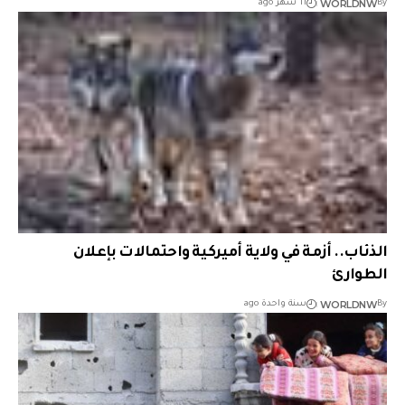
WORLDNW
By
11 شهر ago
الذئاب.. أزمة في ولاية أميركية واحتمالات بإعلان
الطوارئ
WORLDNW
By
سنة واحدة ago