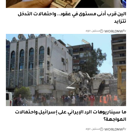
الين قرب أدنى مستوى في عقود.. واحتمالات التدخل
تتزايد
WORLDNW
By
سنتين ago
ما سيناريوهات الرد الإيراني على إسرائيل واحتمالات
المواجهة؟
WORLDNW
By
سنتين ago