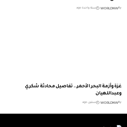
WORLDNW
By
سنة واحدة ago
غزة وأزمة البحر الأحمر.. تفاصيل محادثة شكري
وعبداللهيان
WORLDNW
By
سنتين ago