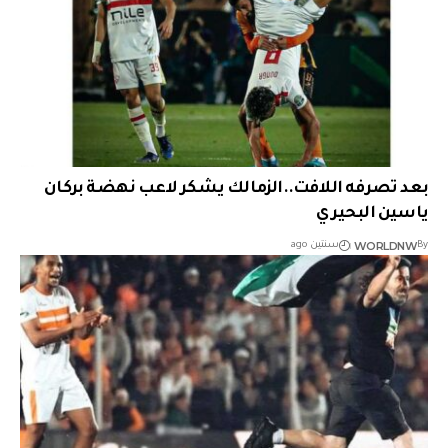
بعد تصرفه اللافت..الزمالك يشكر لاعب نهضة بركان
ياسين البحيري
WORLDNW
By
سنتين ago