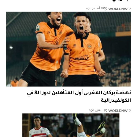
WORLDNW
By
10 أشهر ago
نهضة بركان المغربي أول المتأهلين لدور الـ8 في
الكونفيدرالية
WORLDNW
By
سنتين ago