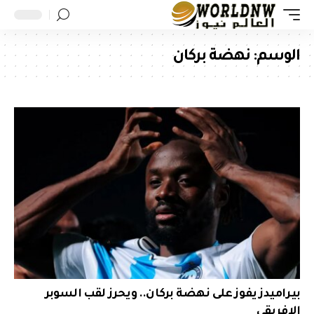
الوسم:
نهضة بركان
بيراميدز يفوز على نهضة بركان.. ويحرز لقب السوبر
الإفريقي