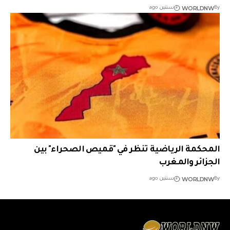
WORLDNW
By
سنتين ago
المحكمة الرياضية تنظر في "قميص الصحراء" بين
الجزائر والمغرب
WORLDNW
By
سنتين ago