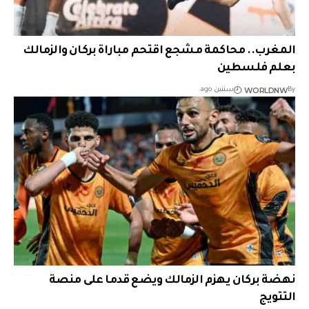
المغرب.. محاكمة مشجع اقتحم مباراة بركان والزمالك
بعلم فلسطين
WORLDNW
By
سنتين ago
نهضة بركان يهزم الزمالك ويضع قدما على منصة
التتويج