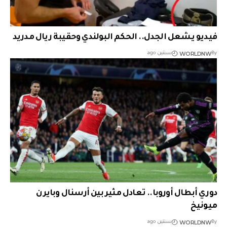
فيديو يشعل الجدل.. الحكم البولندي وحقيبة ريال مدريد
WORLDNW
By
سنتين ago
دوري أبطال أوروبا.. تعادل مثير بين أرسنال وبايرن
ميونيخ
WORLDNW
By
سنتين ago