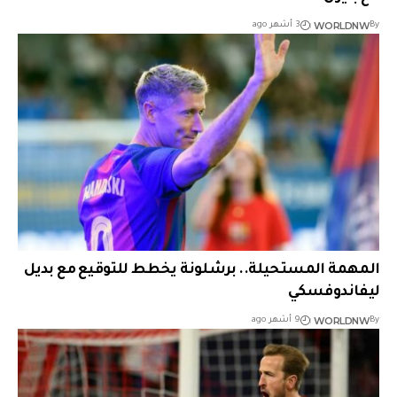
WORLDNW
By
3 أشهر ago
المهمة المستحيلة.. برشلونة يخطط للتوقيع مع بديل
ليفاندوفسكي
WORLDNW
By
9 أشهر ago