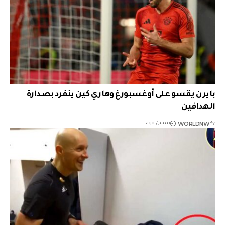
بايرن يقسو على أوغسبورغ وهاري كين ينفرد بصدارة
الهدافين
WORLDNW
By
سنتين ago