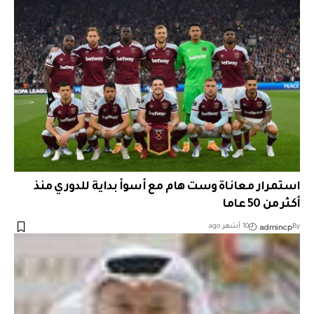
استمرار معاناة وست هام مع أسوأ بداية للدوري منذ
أكثر من 50 عاما
admincp
By
10 أشهر ago