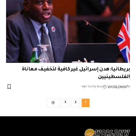
بريطانيا: هدن إسرائيل غير كافية لتخفيف معاناة
الفلسطينيين
WORLDNW
By
سنة واحدة ago
3
2
1