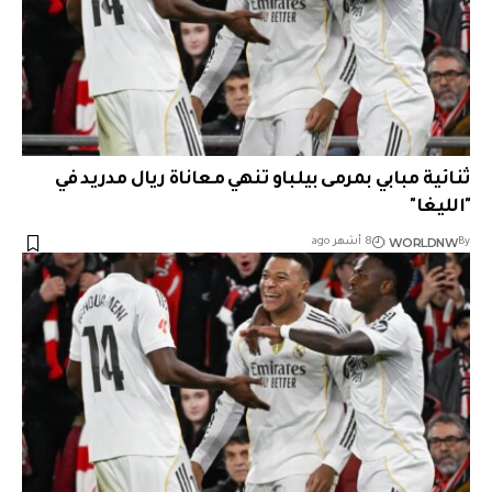
ثنائية مبابي بمرمى بيلباو تنهي معاناة ريال مدريد في
"الليغا"
WORLDNW
By
8 أشهر ago