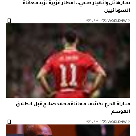
دمار هائل وانهيار صحي.. أمطار غزيرة تزيد معاناة
السودانيين
WORLDNW
By
12 شهر ago
مباراة الدرع تكشف معاناة محمد صلاح قبل انطلاق
الموسم
WORLDNW
By
12 شهر ago