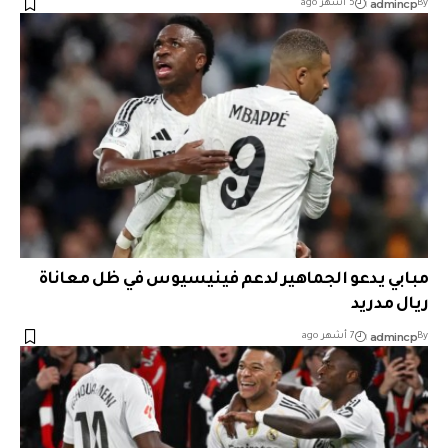
admincp
By
5 أشهر ago
مبابي يدعو الجماهير لدعم فينيسيوس في ظل معاناة
ريال مدريد
admincp
By
7 أشهر ago