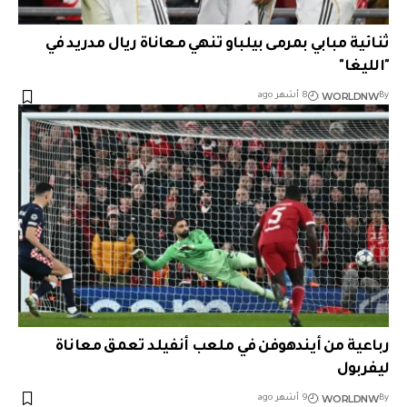
ثنائية مبابي بمرمى بيلباو تنهي معاناة ريال مدريد في
"الليغا"
WORLDNW
By
8 أشهر ago
رباعية من أيندهوفن في ملعب أنفيلد تعمق معاناة
ليفربول
WORLDNW
By
9 أشهر ago