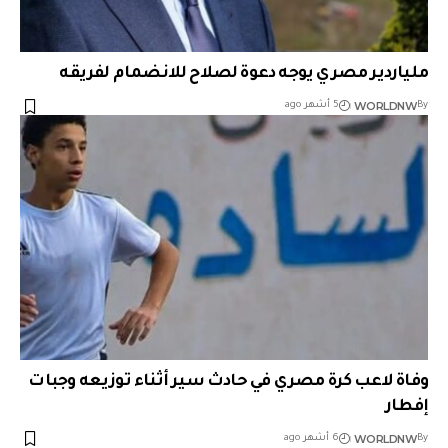
ملياردير مصري يوجه دعوة لصلاح للانضمام لفريقه
WORLDNW
By
5 أشهر ago
وفاة لاعب كرة مصري في حادث سير أثناء توزيعه وجبات
إفطار
WORLDNW
By
6 أشهر ago