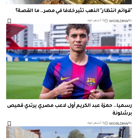
"قوائم انتظار" الذهب تثير خلافا في مصر.. ما القصة؟
WORLDNW
By
6 أشهر ago
رسميا.. حمزة عبد الكريم أول لاعب مصري يرتدي قميص
برشلونة
WORLDNW
By
6 أشهر ago