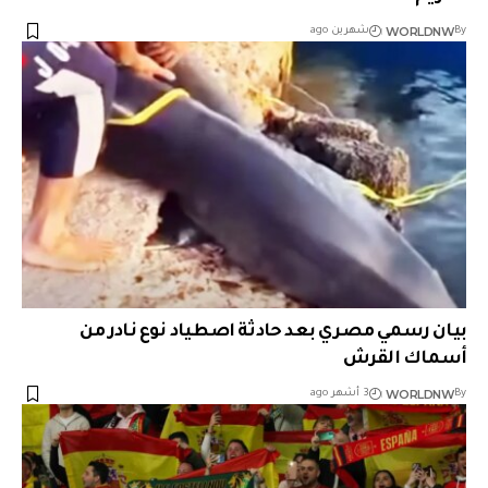
WORLDNW
By
شهرين ago
بيان رسمي مصري بعد حادثة اصطياد نوع نادر من
أسماك القرش
WORLDNW
By
3 أشهر ago