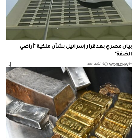
بيان مصري بعد قرار إسرائيل بشأن ملكية "أراضي
الضفة"
WORLDNW
By
6 أشهر ago