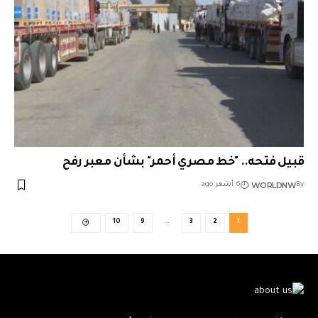
قبيل فتحه.. "خط مصري أحمر" بشأن معبر رفح
WORLDNW
By
6 أشهر ago
10
9
…
3
2
1