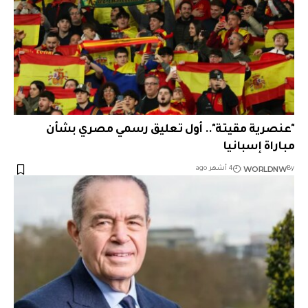
"عنصرية مقيتة".. أول تعليق رسمي مصري بشأن
مباراة إسبانيا
WORLDNW
By
4 أشهر ago