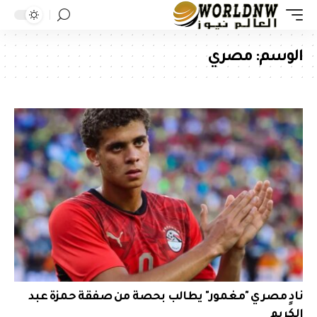
الوسم:
مصري
نادٍ مصري "مغمور" يطالب بحصة من صفقة حمزة عبد
الكريم