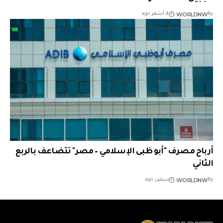
WORLDNW
By
4 أشهر ago
أرباح مصرف "أبو ظبى الإسلامي – مصر" تتضاعف بالربع
الثاني
WORLDNW
By
سنتين ago