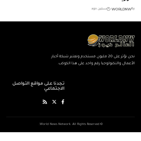
WORLDNW
By
سنتين ago
نحن نؤثر على 20 مليون مستخدم ونعتبر شبكة أخبار
الأعمال والتكنولوجيا رقم واحد على هذا الكوكب.
تجدنا على مواقع التواصل
الاجتماعي
© World News Network. All Rights Reserved.
ネ
نيك
ang
kind
xxxxx
xxvids
indian
savitri
سكس
cuckold
beautiful
marwadi
musalman
xnxxbengali
kissanime,ru