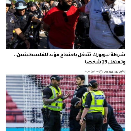
شرطة نيويورك تتدخل باحتجاج مؤيد للفلسطينيين..
وتعتقل 29 شخصا
WORLDNW
By
سنتين ago