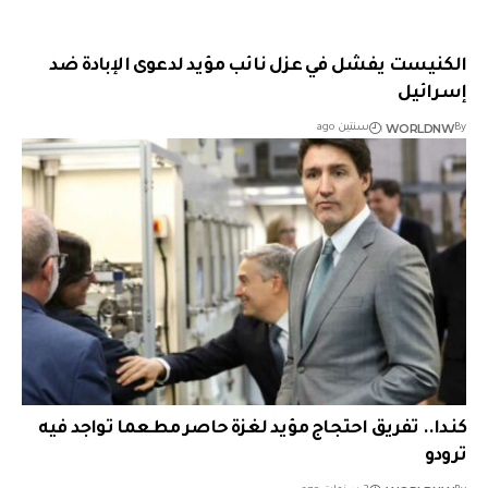
الكنيست يفشل في عزل نائب مؤيد لدعوى الإبادة ضد
إسرائيل
WORLDNW
By
سنتين ago
كندا.. تفريق احتجاج مؤيد لغزة حاصر مطعما تواجد فيه
ترودو