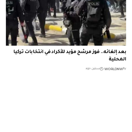
بعد إلغائه.. فوز مرشح مؤيد للأكراد في انتخابات تركيا
المحلية
WORLDNW
By
سنتين ago