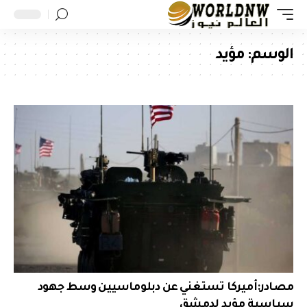
الوسم:
مؤيد
مصادر:أميركا تستغني عن دبلوماسيين وسط جهود
سياسية مؤيد لدمشق