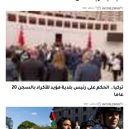
WORLDNW
By
11 شهر ago
تركيا.. الحكم على رئيس بلدية مؤيد للأكراد بالسجن 20
عاما
WORLDNW
By
سنتين ago