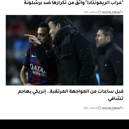
"عراب الريمونتادا" واثق من تكرارها ضد برشلونة
WORLDNW
By
سنتين ago
قبل ساعات من المواجهة المرتقبة.. إنريكي يهاجم
تشافي
WORLDNW
By
سنتين ago