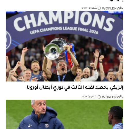
WORLDNW
By
شهرين ago
إنريكي يحصد لقبه الثالث في دوري أبطال أوروبا
WORLDNW
By
شهرين ago