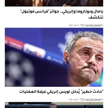
يامال ودوناروما وإنريكي.. جوائز "فرانس فوتبول"
تتكشف
WORLDNW
By
11 شهر ago
"حادث خطير" يُدخل لويس إنريكي غرفة العمليات
WORLDNW
By
11 شهر ago