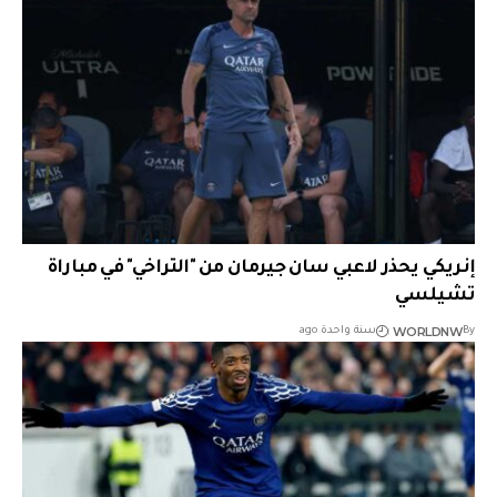
إنريكي يحذر لاعبي سان جيرمان من "التراخي" في مباراة
تشيلسي
WORLDNW
By
سنة واحدة ago