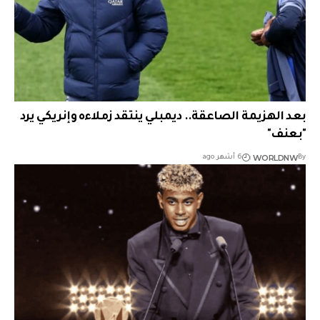
بعد الهزيمة الصاعقة.. ديمبلي ينتقد زملاءه وإنريكي يرد
"بعنف"
WORLDNW
By
6 أشهر ago