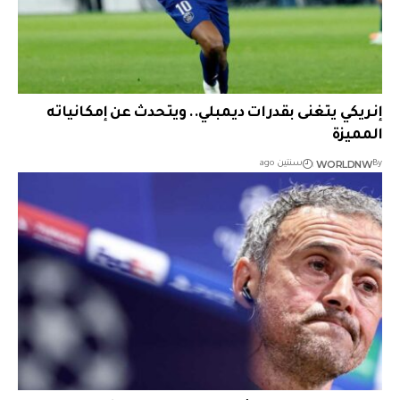
إنريكي يتغنى بقدرات ديمبلي.. ويتحدث عن إمكانياته
المميزة
WORLDNW
By
سنتين ago