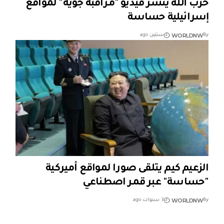
حزب الله ينشر فيديو "مراقبة جوية" لمواقع
إسرائيلية حساسة
WORLDNW
By
سنتين ago
الزعيم كيم يتلقى صورا لمواقع أميركية
"حساسة" عبر قمر اصطناعي
WORLDNW
By
3 سنوات ago