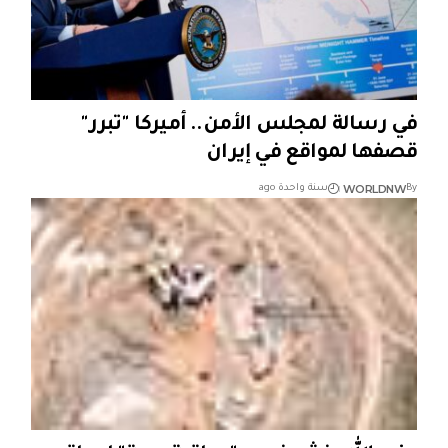
في رسالة لمجلس الأمن.. أميركا "تبرر"
قصفها لمواقع في إيران
WORLDNW
By
سنة واحدة ago