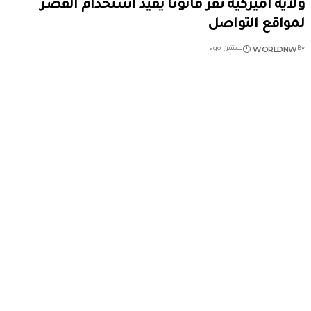
ولاية أميركية تقرّ قانونا يقيد استخدام القصّر
لمواقع التواصل
WORLDNW
By
سنتين ago