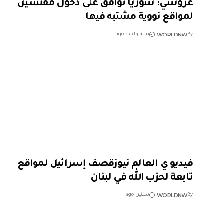
غروسي: سوريا توافق على دخول مفتشين
لمواقع نووية مشتبه فيها
WORLDNW
By
سنة واحدة ago
فيديو ي العالم نيوزقصف إسرائيل لمواقع
تابعة لحزب الله في لبنان
WORLDNW
By
سنتين ago