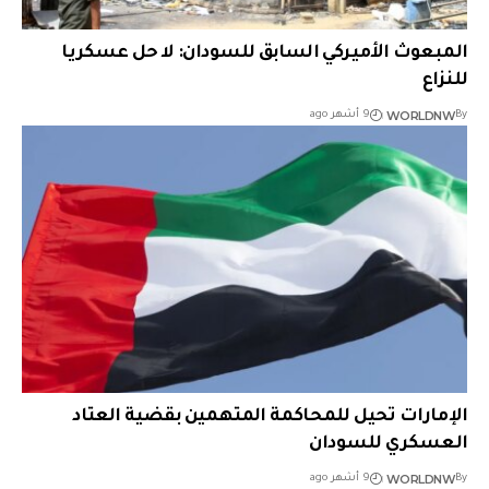
المبعوث الأميركي السابق للسودان: لا حل عسكريا
للنزاع
WORLDNW
By
9 أشهر ago
الإمارات تحيل للمحاكمة المتهمين بقضية العتاد
العسكري للسودان
WORLDNW
By
9 أشهر ago