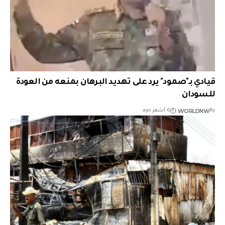
قيادي بـ"صمود" يرد على تهديد البرهان بمنعه من العودة
للسودان
WORLDNW
By
6 أشهر ago