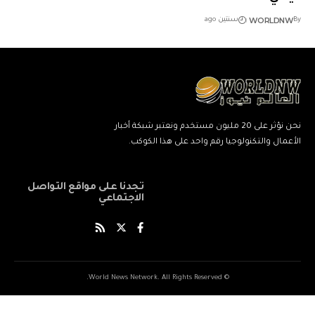
WORLDNW
By
سنتين ago
نحن نؤثر على 20 مليون مستخدم ونعتبر شبكة أخبار
الأعمال والتكنولوجيا رقم واحد على هذا الكوكب.
تجدنا على مواقع التواصل
الاجتماعي
© World News Network. All Rights Reserved.
ネ
نيك
ang
kind
xxxxx
xxvids
indian
savitri
سكس
cuckold
beautiful
marwadi
musalman
xnxxbengali
kissanime,ru