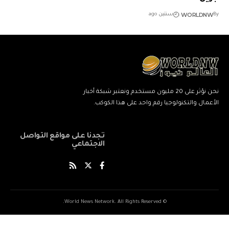
WORLDNW
By
سنتين ago
نحن نؤثر على 20 مليون مستخدم ونعتبر شبكة أخبار
الأعمال والتكنولوجيا رقم واحد على هذا الكوكب.
تجدنا على مواقع التواصل
الاجتماعي
© World News Network. All Rights Reserved.
ネ
نيك
ang
kind
xxxxx
xxvids
indian
savitri
سكس
cuckold
beautiful
marwadi
musalman
xnxxbengali
kissanime,ru