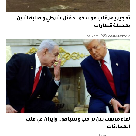
تفجير يهز قلب موسكو.. مقتل شرطي وإصابة اثنين
بمحطة قطارات
WORLDNW
By
5 أشهر ago
لقاء مرتقب بين ترامب ونتنياهو.. وإيران في قلب
المحادثات