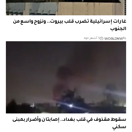
غارات إسرائيلية تضرب قلب بيروت.. ونزوح واسع من
الجنوب
WORLDNW
By
5 أشهر ago
سقوط مقذوف في قلب بغداد.. إصابتان وأضرار بمبنى
سكني