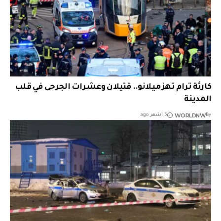
كارثة ترام تهز ميلانو.. قتيلان وعشرات الجرحى في قلب
المدينة
WORLDNW
By
5 أشهر ago