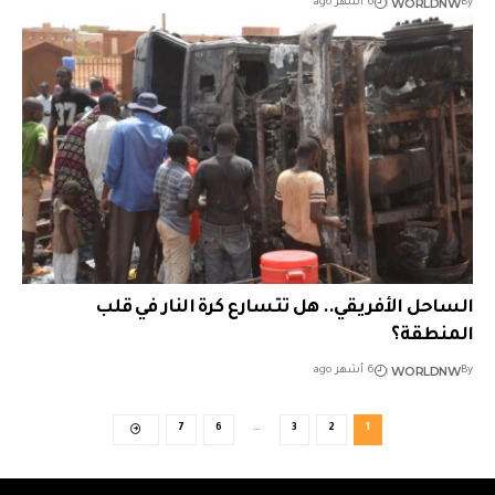
WORLDNW
By
6 أشهر ago
الساحل الأفريقي.. هل تتسارع كرة النار في قلب
المنطقة؟
WORLDNW
By
6 أشهر ago
7
6
…
3
2
1