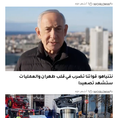
WORLDNW
By
5 أشهر ago
نتنياهو: قواتنا تضرب في قلب طهران والعمليات
ستشهد تصعيدا
WORLDNW
By
5 أشهر ago