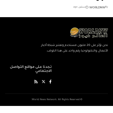
WORLDNW
By
سنتين ago
نحن نؤثر على 20 مليون مستخدم ونعتبر شبكة أخبار
الأعمال والتكنولوجيا رقم واحد على هذا الكوكب.
تجدنا على مواقع التواصل
الاجتماعي
© World News Network. All Rights Reserved.
ネ
نيك
ang
kind
xxxxx
xxvids
indian
savitri
سكس
cuckold
beautiful
marwadi
musalman
xnxxbengali
kissanime,ru