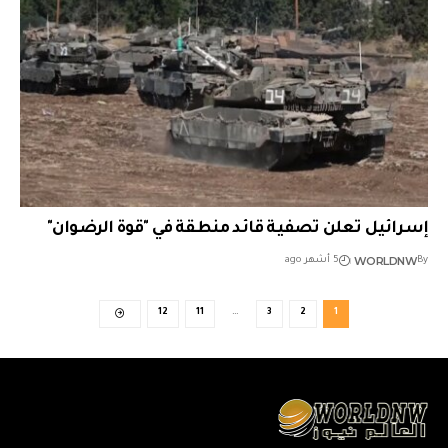
إسرائيل تعلن تصفية قائد منطقة في "قوة الرضوان"
WORLDNW
By
5 أشهر ago
12
11
…
3
2
1