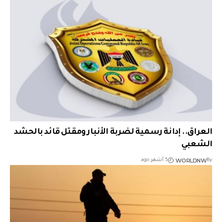
العراق.. إدانة رسمية لضربة الأنبار ومقتل قائد بالحشد
الشعبي
WORLDNW
By
5 أشهر ago