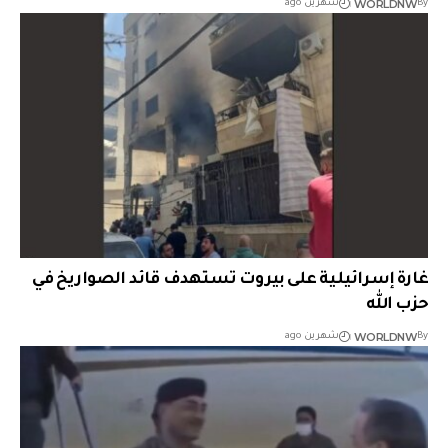
WORLDNW
By
شهرين ago
غارة إسرائيلية على بيروت تستهدف قائد الصواريخ في
حزب الله
WORLDNW
By
شهرين ago