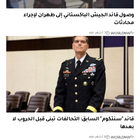
وصول قائد الجيش الباكستاني إلى طهران لإجراء
محادثات
WORLDNW
By
3 أشهر ago
قائد "سنتكوم" السابق: التحالفات تبنى قبل الحروب لا
بعدها
WORLDNW
By
4 أشهر ago