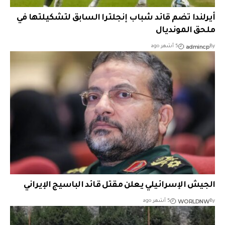
أيرلندا تضم قائد شباب إنجلترا السابق لتشكيلتها في
ملحق المونديال
admincp
By
5 أشهر ago
الجيش الإسرائيلي يعلن مقتل قائد الباسيج الإيراني
WORLDNW
By
5 أشهر ago