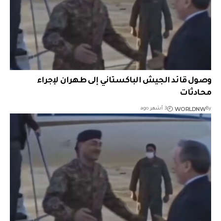
وصول قائد الجيش الباكستاني إلى طهران لإجراء
محادثات
WORLDNW
By
3 أشهر ago