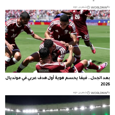
WORLDNW
By
شهرين ago
بعد الجدل.. فيفا يحسم هوية أول هدف عربي في مونديال
2026
WORLDNW
By
شهرين ago