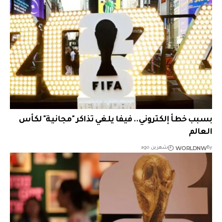
بسبب خطأ إلكتروني.. فيفا يلغي تذاكر "مجانية" لكأس
العالم
WORLDNW
By
شهرين ago