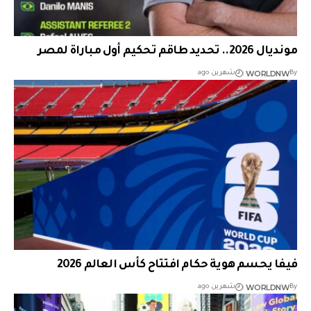
مونديال 2026.. تحديد طاقم تحكيم أول مباراة لمصر
WORLDNW
By
شهرين ago
فيفا يحسم هوية حكام افتتاح كأس العالم 2026
WORLDNW
By
شهرين ago