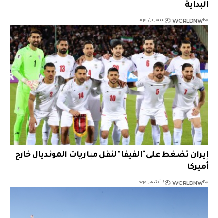
البداية
WORLDNW
By
شهرين ago
إيران تضغط على "الفيفا" لنقل مباريات المونديال خارج
أميركا
WORLDNW
By
5 أشهر ago