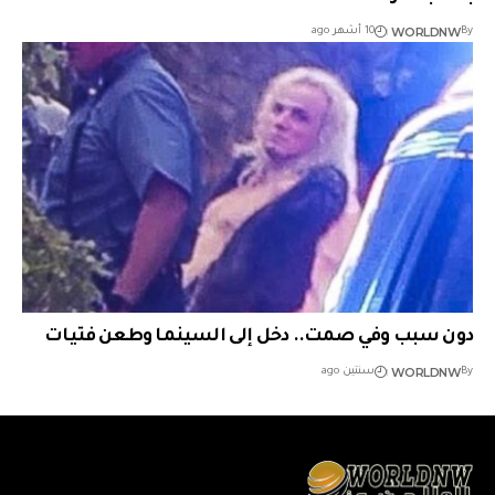
WORLDNW
By
10 أشهر ago
دون سبب وفي صمت.. دخل إلى السينما وطعن فتيات
WORLDNW
By
سنتين ago