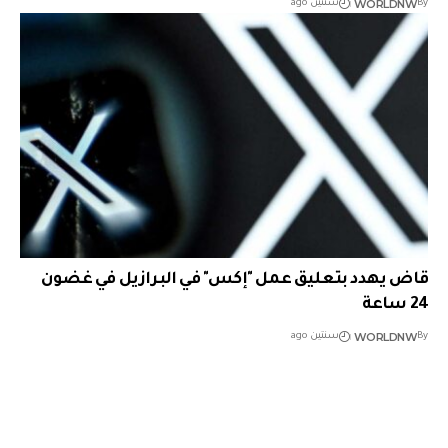
WORLDNW
By
سنتين ago
قاض يهدد بتعليق عمل "إكس" في البرازيل في غضون
24 ساعة
WORLDNW
By
سنتين ago