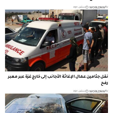
WORLDNW
By
سنتين ago
نقل جثامين عمال الإغاثة الأجانب إلى خارج غزة عبر معبر
رفح
WORLDNW
By
سنتين ago