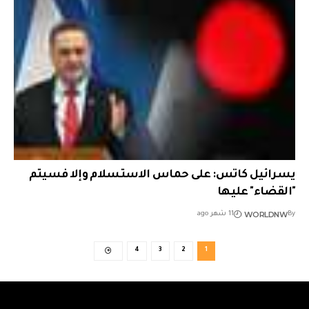
يسرائيل كاتس: على حماس الاستسلام وإلا فسيتم
"القضاء" عليها
WORLDNW
By
11 شهر ago
4
3
2
1