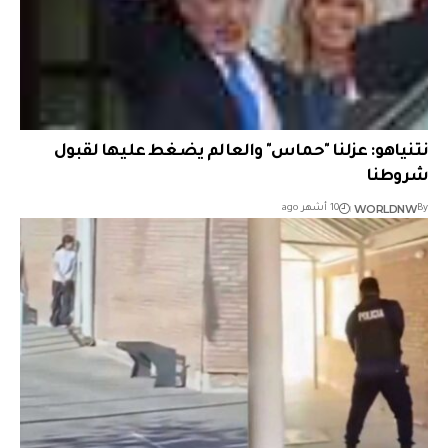
نتنياهو: عزلنا "حماس" والعالم يضغط عليها لقبول
شروطنا
WORLDNW
By
10 أشهر ago