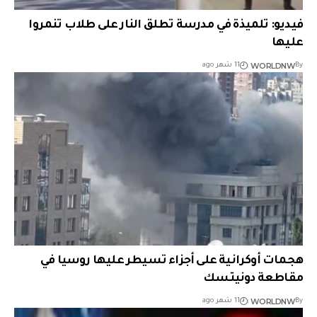
فيديو: تلميذة في مدرسة تطلق النار على طلاب تنمروا
عليها
WORLDNW
By
11 شهر ago
هجمات أوكرانية على أجزاء تسيطر عليها روسيا في
مقاطعة دونيتسك
WORLDNW
By
11 شهر ago