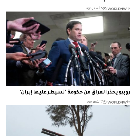
WORLDNW
By
5 أشهر ago
روبيو يحذر العراق من حكومة "تسيطر عليها إيران"
WORLDNW
By
7 أشهر ago