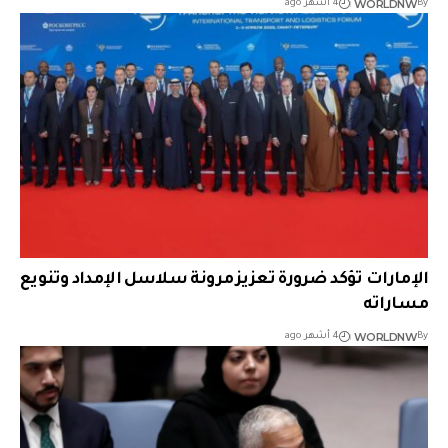
WORLDNW
By
4 أشهر ago
الإمارات تؤكد ضرورة تعزيز مرونة سلاسل الإمداد وتنويع
مساراته
WORLDNW
By
4 أشهر ago