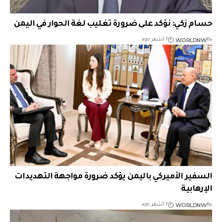
حسام زكي: نؤكد على ضرورة تغليب لغة الحوار في اليمن
WORLDNW
By
7 أشهر ago
السفير الأميركي باليمن يؤكد ضرورة مواجهة التهديدات
الإرهابية
WORLDNW
By
7 أشهر ago