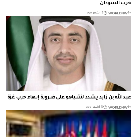
حرب السودان
WORLDNW
By
9 أشهر ago
عبدالله بن زايد يشدد لنتنياهو على ضرورة إنهاء حرب غزة
WORLDNW
By
10 أشهر ago