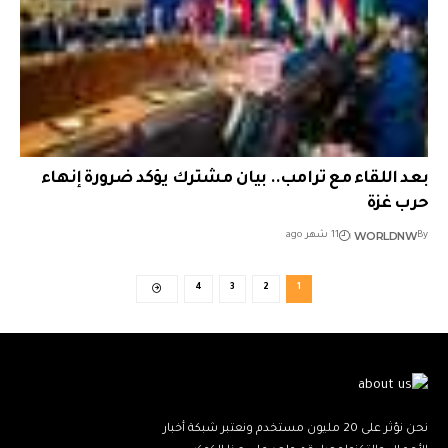
بعد اللقاء مع ترامب.. بيان مشترك يؤكد ضرورة إنهاء
حرب غزة
WORLDNW
By
11 شهر ago
4
3
2
1
نحن نؤثر على 20 مليون مستخدم ونعتبر شبكة أخبار