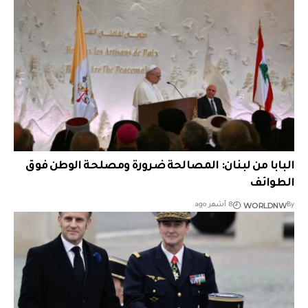
البابا من لبنان: المصالحة ضرورة ومصلحة الوطن فوق
الطوائف
WORLDNW
By
8 أشهر ago