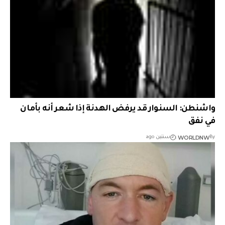
واشنطن: السنوار قد يرفض الهدنة إذا شعر أنه بأمان
في نفق
WORLDNW
By
سنتين ago