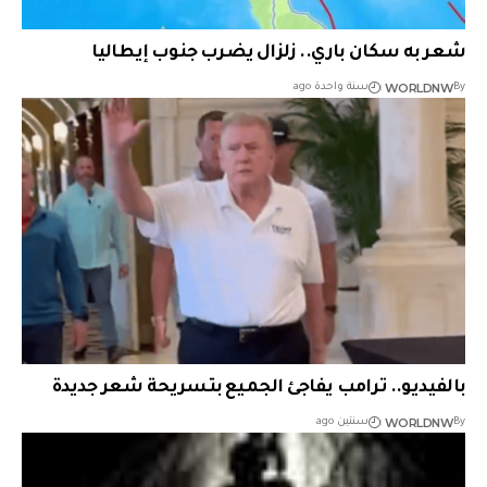
شعر به سكان باري.. زلزال يضرب جنوب إيطاليا
WORLDNW
By
سنة واحدة ago
بالفيديو.. ترامب يفاجئ الجميع بتسريحة شعر جديدة
WORLDNW
By
سنتين ago