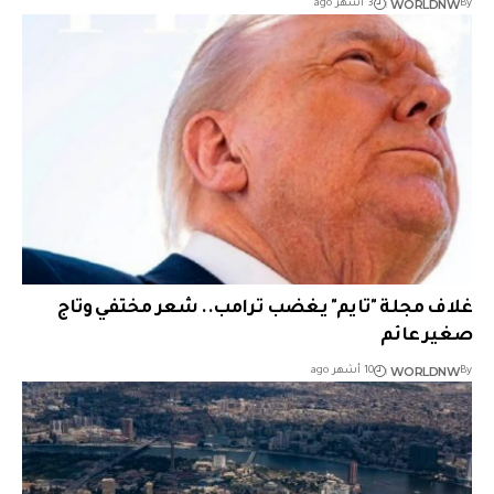
WORLDNW
By
3 أشهر ago
غلاف مجلة "تايم" يغضب ترامب.. شعر مختفي وتاج
صغير عائم
WORLDNW
By
10 أشهر ago