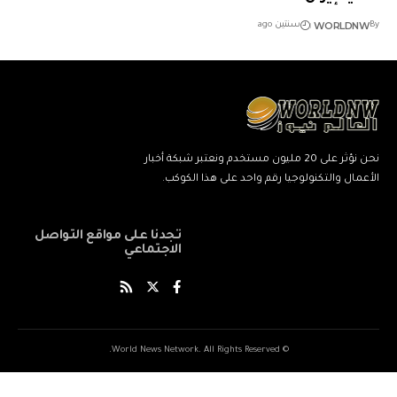
WORLDNW
By
سنتين ago
نحن نؤثر على 20 مليون مستخدم ونعتبر شبكة أخبار
الأعمال والتكنولوجيا رقم واحد على هذا الكوكب.
تجدنا على مواقع التواصل
الاجتماعي
© World News Network. All Rights Reserved.
ネ
نيك
ang
kind
xxxxx
xxvids
indian
savitri
سكس
cuckold
beautiful
marwadi
musalman
xnxxbengali
kissanime,ru