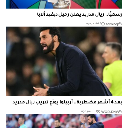
رسميًا.. ريال مدريد يعلن رحيل ديفيد ألابا
admincp
By
3 أشهر ago
بعد 4 أشهر مضطربة.. أربيلوا يودّع تدريب ريال مدريد
WORLDNW
By
3 أشهر ago