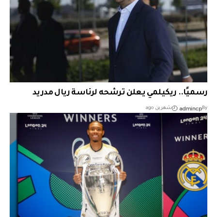
رسميًا.. ريكيلمي يعلن ترشحه لرئاسة ريال مدريد
admincp
By
شهرين ago