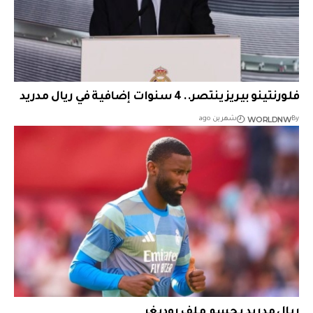
فلورنتينو بيريز ينتصر.. 4 سنوات إضافية في ريال مدريد
WORLDNW
By
شهرين ago
ريال مدريد يحسم ملف روديغر