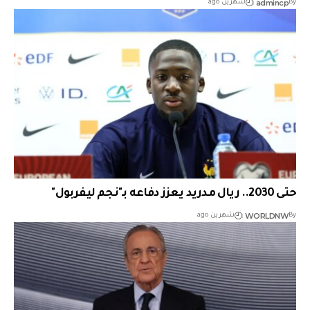
admincp
By
شهرين ago
حتى 2030.. ريال مدريد يعزز دفاعه بـ"نجم ليفربول"
WORLDNW
By
شهرين ago