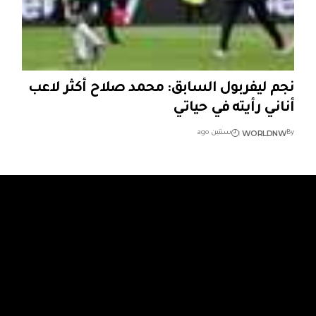
نجم ليفربول السابق: محمد صلاح أكثر لاعب
أناني رأيته في حياتي
WORLDNW
By
سنتين ago