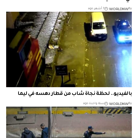
WORLDNW
By
7 أشهر ago
بالفيديو.. لحظة نجاة شاب من قطار دهسه في ليما
WORLDNW
By
سنة واحدة ago