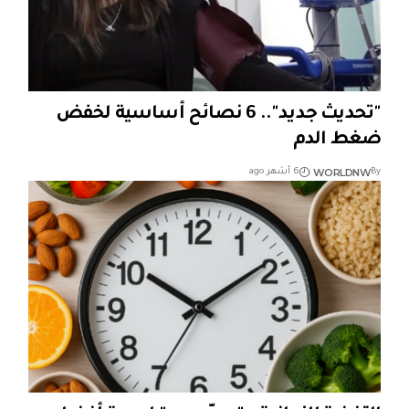
"تحديث جديد".. 6 نصائح أساسية لخفض
ضغط الدم
WORLDNW
By
6 أشهر ago