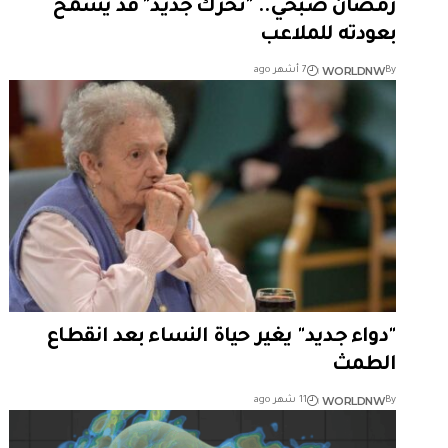
رمضان صبحي.. "تحرك جديد" قد يسمح
بعودته للملاعب
WORLDNW
By
7 أشهر ago
"دواء جديد" يغير حياة النساء بعد انقطاع
الطمث
WORLDNW
By
11 شهر ago