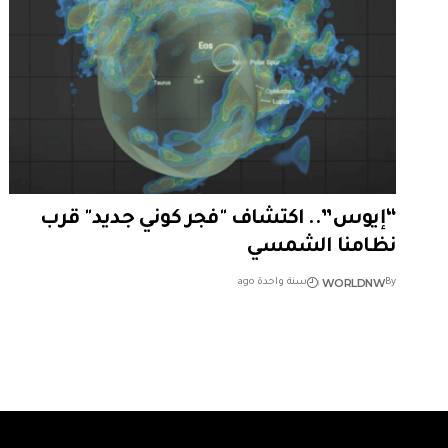
“إيوس”.. اكتشاف "فجر كوني جديد" قرب
نظامنا الشمسي
WORLDNW
By
سنة واحدة ago