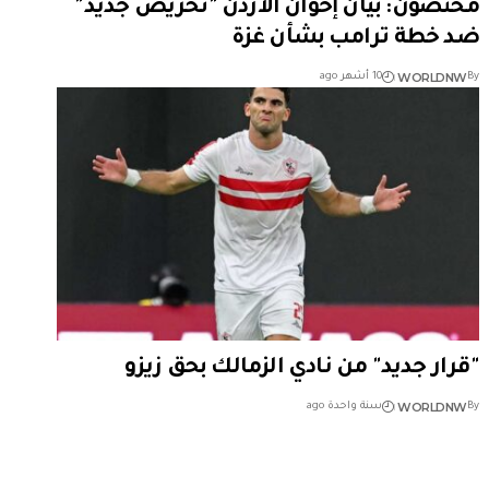
مختصون: بيان إخوان الأردن "تحريض جديد"
ضد خطة ترامب بشأن غزة
WORLDNW
By
10 أشهر ago
"قرار جديد" من نادي الزمالك بحق زيزو
WORLDNW
By
سنة واحدة ago