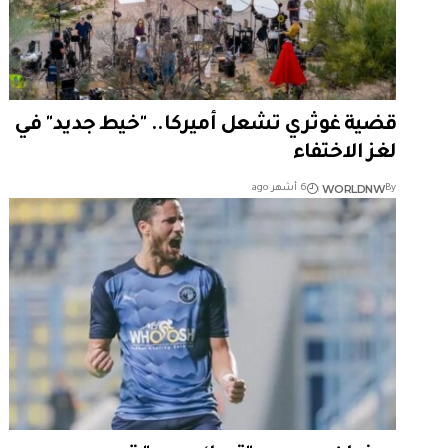
قضية غوثري تشعل أميركا.. "خيط جديد" في
لغز الاختفاء
WORLDNW
By
6 أشهر ago