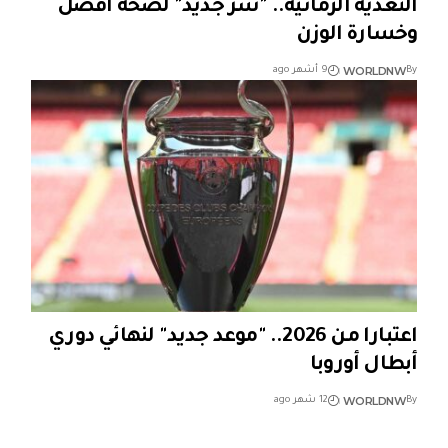
التغذية الزمانية.. "سرّ جديد" لصحة أفضل
وخسارة الوزن
WORLDNW
By
9 أشهر ago
اعتبارا من 2026.. "موعد جديد" لنهائي دوري
أبطال أوروبا
WORLDNW
By
12 شهر ago