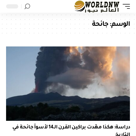
الوسم:
جائحة
دراسة: هكذا مهّدت براكين القرن الـ14 لأسوأ جائحة في
التاريخ