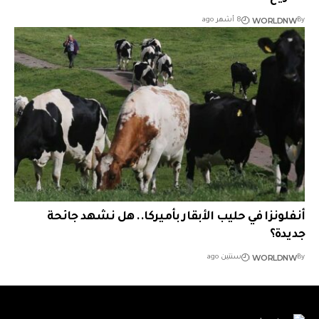
WORLDNW
By
8 أشهر ago
أنفلونزا في حليب الأبقار بأميركا.. هل نشهد جائحة
جديدة؟
WORLDNW
By
سنتين ago