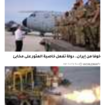
خوفا من إيران.. دولة تفعل خاصية العثور على مخابئ
WORLDNW
By
سنة واحدة ago