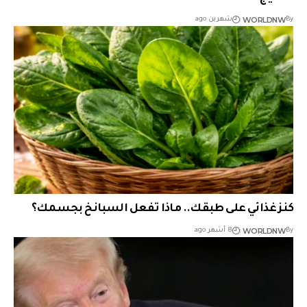
WORLDNW
By
شهرين ago
كنز غذائي على طبقك.. ماذا تفعل السبانخ بجسمك؟
WORLDNW
By
8 أشهر ago