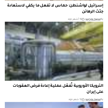
إسرائيل لواشنطن: حماس لا تفعل ما يكفي لاستعادة
جثث الرهائن
WORLDNW
By
10 أشهر ago
الترويكا الأوروبية تُفعّل عملية إعادة فرض العقوبات
على إيران
WORLDNW
By
12 شهر ago