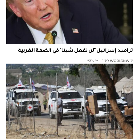
ترامب: إسرائيل "لن تفعل شيئا" في الضفة الغربية
WORLDNW
By
10 أشهر ago