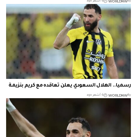
WORLDNW
By
6 أشهر ago
رسميا.. الهلال السعودي يعلن تعاقده مع كريم بنزيمة
WORLDNW
By
6 أشهر ago