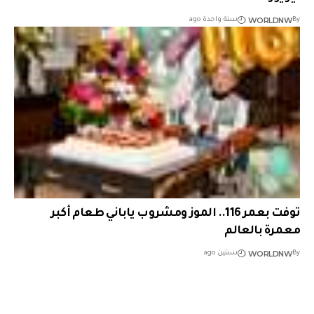
WORLDNW
By
سنة واحدة ago
توفت بعمر 116.. الموز ومشروب ياباني طعام أكبر
معمرة بالعالم
WORLDNW
By
سنتين ago