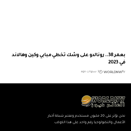
بعمر 38.. رونالدو على وشك تخطي مبابي وكين وهالاند
في 2023
WORLDNW
By
3 سنوات ago
نحن نؤثر على 20 مليون مستخدم ونعتبر شبكة أخبار
الأعمال والتكنولوجيا رقم واحد على هذا الكوكب.