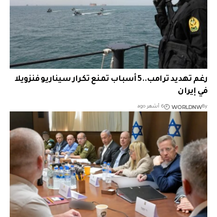
رغم تهديد ترامب..5 أسباب تمنع تكرار سيناريو فنزويلا
في إيران
WORLDNW
By
6 أشهر ago