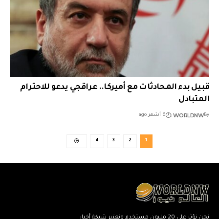
قبيل بدء المحادثات مع أميركا.. عراقجي يدعو للاحترام
المتبادل
WORLDNW
By
6 أشهر ago
4
3
2
1
نحن نؤثر على 20 مليون مستخدم ونعتبر شبكة أخبار