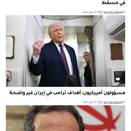
في مسقط
WORLDNW
By
6 أشهر ago
مسؤولون أميركيون: أهداف ترامب في إيران غير واضحة
WORLDNW
By
6 أشهر ago