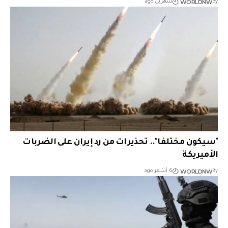
WORLDNW
By
شهرين ago
"سيكون مختلفا".. تحذيرات من رد إيران على الضربات
الأميريكة
WORLDNW
By
6 أشهر ago