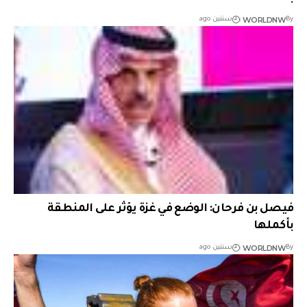
WORLDNW
By
سنتين ago
فيصل بن فرحان: الوضع في غزة يؤثر على المنطقة
بأكملها
WORLDNW
By
سنتين ago