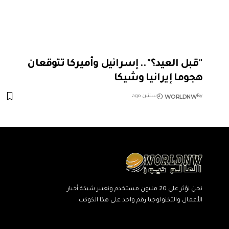
"قبل العيد؟".. إسرائيل وأميركا تتوقعان
هجوما إيرانيا وشيكا
WORLDNW
By
سنتين ago
نحن نؤثر على 20 مليون مستخدم ونعتبر شبكة أخبار
الأعمال والتكنولوجيا رقم واحد على هذا الكوكب.