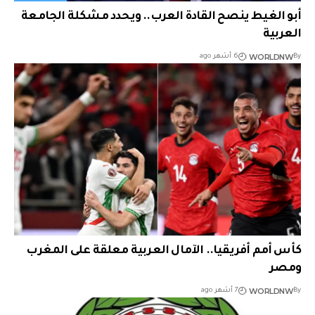
أبو الغيط ينصح القادة العرب.. ويحدد مشكلة الجامعة
العربية
WORLDNW
By
6 أشهر ago
كأس أمم أفريقيا.. الآمال العربية معلقة على المغرب
ومصر
WORLDNW
By
7 أشهر ago