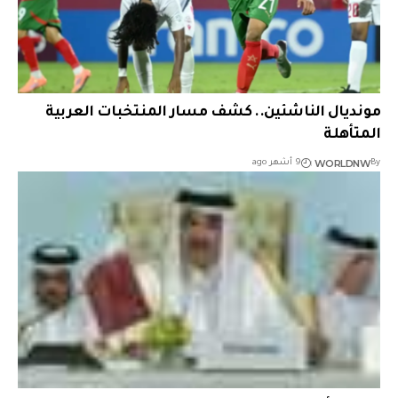
مونديال الناشئين.. كشف مسار المنتخبات العربية
المتأهلة
WORLDNW
By
9 أشهر ago