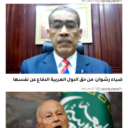
WORLDNW
By
4 أشهر ago
ضياء رشوان: من حق الدول العربية الدفاع عن نفسها
WORLDNW
By
5 أشهر ago