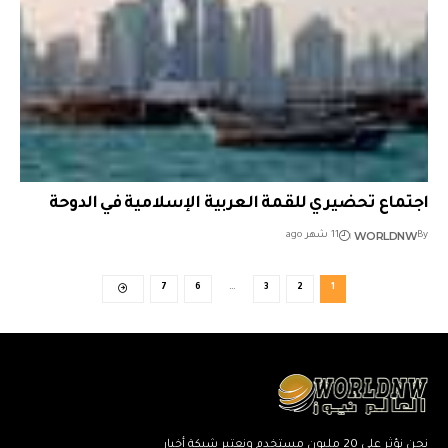
اجتماع تحضيري للقمة العربية الإسلامية في الدوحة
WORLDNW
By
11 شهر ago
7
6
…
3
2
1
نحن نؤثر على 20 مليون مستخدم ونعتبر شبكة أخبار