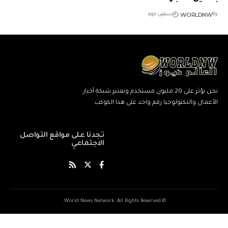
WORLDNW
By
سنتين ago
نحن نؤثر على 20 مليون مستخدم ونعتبر شبكة أخبار
الأعمال والتكنولوجيا رقم واحد على هذا الكوكب.
تجدنا على مواقع التواصل
الاجتماعي
© World News Network. All Rights Reserved.
ネ
نيك
ang
kind
xxxxx
xxvids
indian
savitri
سكس
cuckold
beautiful
marwadi
musalman
xnxxbengali
kissanime,ru