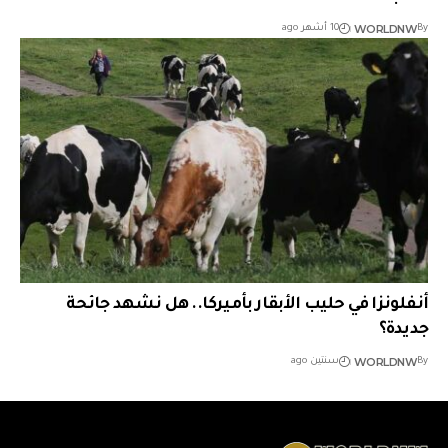
WORLDNW
By
10 أشهر ago
أنفلونزا في حليب الأبقار بأميركا.. هل نشهد جائحة
جديدة؟
WORLDNW
By
سنتين ago