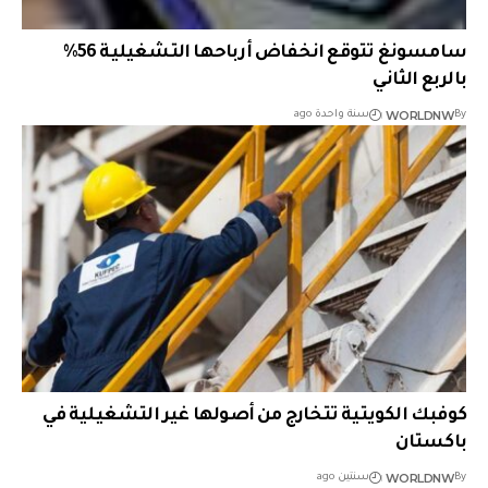
سامسونغ تتوقع انخفاض أرباحها التشغيلية 56%
بالربع الثاني
WORLDNW
By
سنة واحدة ago
كوفبك الكويتية تتخارج من أصولها غير التشغيلية في
باكستان
WORLDNW
By
سنتين ago