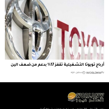
أرباح تويوتا التشغيلية تقفز 17% بدعم من ضعف الين
WORLDNW
By
سنتين ago