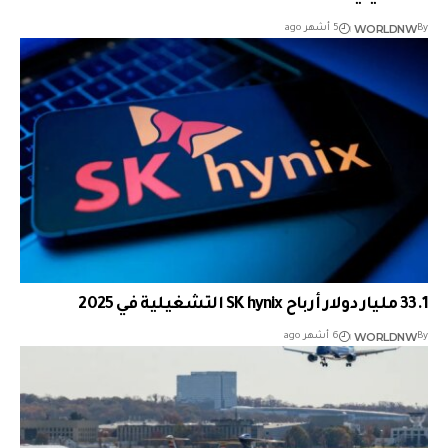
WORLDNW
By
5 أشهر ago
33.1 مليار دولار أرباح SK hynix التشغيلية في 2025
WORLDNW
By
6 أشهر ago