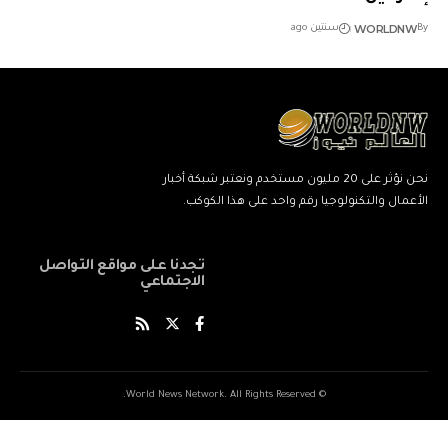
WORLDNW
By
سنتين ago
نحن نؤثر على 20 مليون مستخدم ونعتبر شبكة أخبار
الأعمال والتكنولوجيا رقم واحد على هذا الكوكب.
تجدنا على مواقع التواصل
الاجتماعي
© World News Network. All Rights Reserved.
ネ
نيك
ang
kind
xxxxx
xxvids
indian
savitri
سكس
cuckold
beautiful
marwadi
musalman
xnxxbengali
kissanime,ru