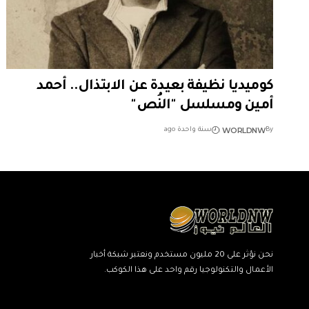
كوميديا نظيفة بعيدة عن الابتذال.. أحمد
أمين ومسلسل "النُص"
WORLDNW
By
سنة واحدة ago
نحن نؤثر على 20 مليون مستخدم ونعتبر شبكة أخبار
الأعمال والتكنولوجيا رقم واحد على هذا الكوكب.