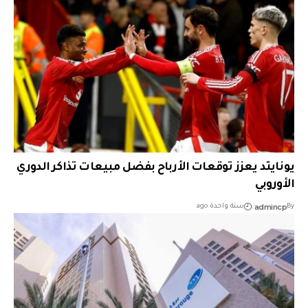
يونايتد يعزز توقعات الأرباح بفضل مبيعات تذاكر الدوري
الأوروبي
admincp
By
سنة واحدة ago