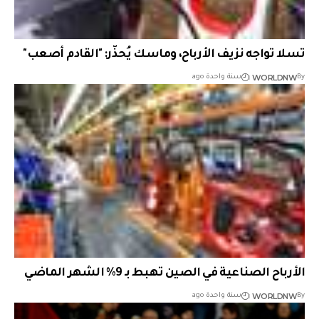
تسلا تواجه نزيف الأرباح، وماسك يُحذّر: "القادم أصعب"
WORLDNW
By
سنة واحدة ago
الأرباح الصناعية في الصين تهبط بـ 9% الشهر الماضي
WORLDNW
By
سنة واحدة ago