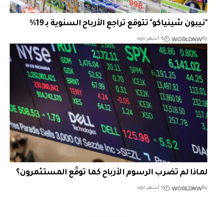
"نيبون شينياكو" تتوقع تراجع الأرباح السنوية بـ 19%
WORLDNW
By
6 أشهر ago
لماذا لم تضرب الرسوم الأرباح كما توقّع المستثمرون؟
WORLDNW
By
9 أشهر ago