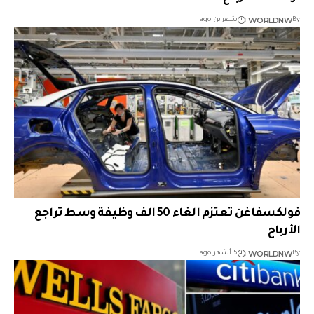
WORLDNW
By
شهرين ago
فولكسفاغن تعتزم الغاء 50 الف وظيفة وسط تراجع
الأرباح
WORLDNW
By
5 أشهر ago