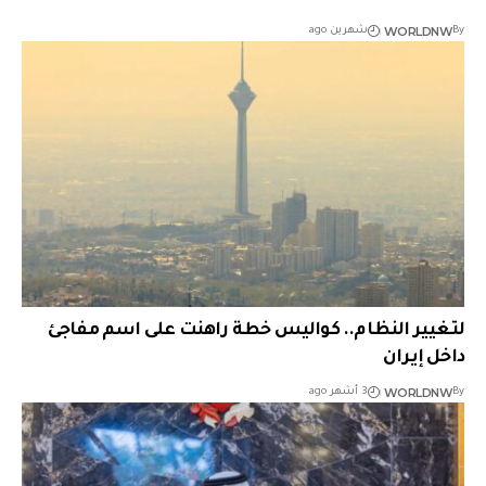
WORLDNW
By
شهرين ago
لتغيير النظام.. كواليس خطة راهنت على اسم مفاجئ
داخل إيران
WORLDNW
By
3 أشهر ago