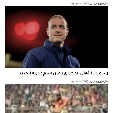
WORLDNW
By
10 أشهر ago
رسميا.. الأهلي المصري يعلن اسم مدربه الجديد
WORLDNW
By
10 أشهر ago