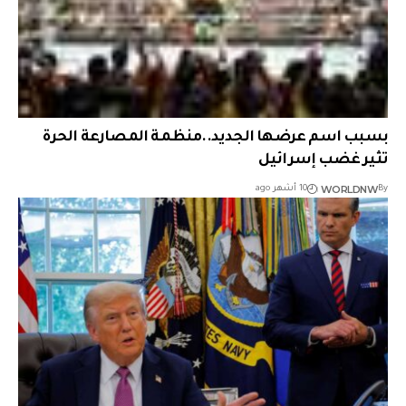
بسبب اسم عرضها الجديد..منظمة المصارعة الحرة
تثير غضب إسرائيل
WORLDNW
By
10 أشهر ago