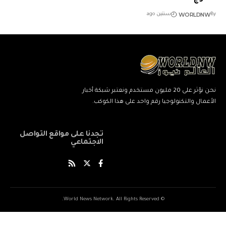
WORLDNW
By
سنتين ago
نحن نؤثر على 20 مليون مستخدم ونعتبر شبكة أخبار
الأعمال والتكنولوجيا رقم واحد على هذا الكوكب.
تجدنا على مواقع التواصل
الاجتماعي
© World News Network. All Rights Reserved.
ネ
نيك
ang
kind
xxxxx
xxvids
indian
savitri
سكس
cuckold
beautiful
marwadi
musalman
xnxxbengali
kissanime,ru