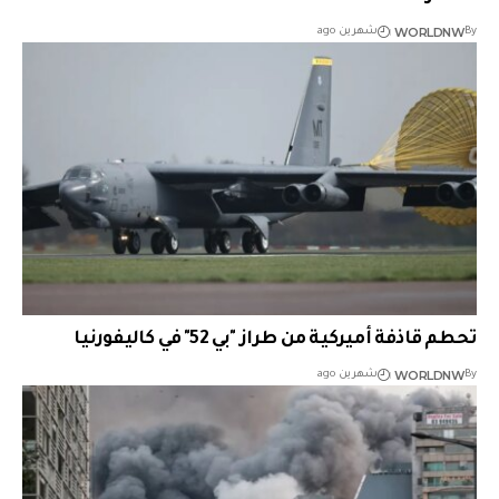
WORLDNW
By
شهرين ago
تحطم قاذفة أميركية من طراز "بي 52" في كاليفورنيا
WORLDNW
By
شهرين ago