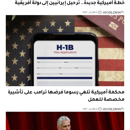
خطة أميركية جديدة.. ترحيل إيرانيين إلى دولة أفريقية
WORLDNW
By
شهرين ago
محكمة أميركية تلغي رسوما فرضها ترامب على تأشيرة
مخصصة للعمل
WORLDNW
By
شهرين ago