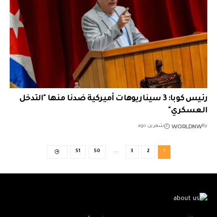
رئيس كوبا: 3 سيناريوهات أميركية ضدنا منها "التدخل
العسكري"
WORLDNW
By
شهرين ago
51
50
…
3
2
1