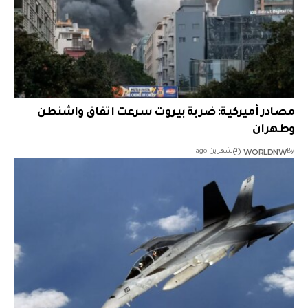
مصادر أميركية: ضربة بيروت سرعت اتفاق واشنطن
وطهران
WORLDNW
By
شهرين ago