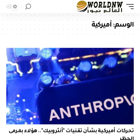
الوسم:
أميركية
تحركات أميركية بشأن تقنيات "أنثروبيك".. هؤلاء بمرمى
الحظر