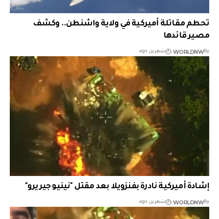
تحطم مقاتلة أميركية في ولاية واشنطن.. وكشف
مصير قائدها
WORLDNW
By
شهرين ago
إشادة أميركية نادرة بفنزويلا بعد مقتل "نينيو جيريرو"
WORLDNW
By
شهرين ago