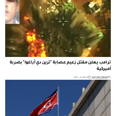
ترامب يعلن مقتل زعيم عصابة "ترين دي أراغوا" بضربة
أميركية
WORLDNW
By
شهرين ago