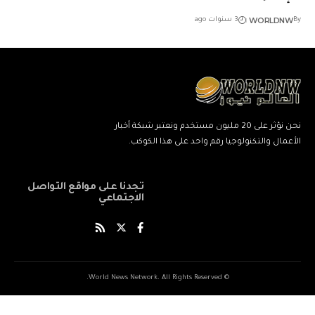
WORLDNW
By
3 سنوات ago
نحن نؤثر على 20 مليون مستخدم ونعتبر شبكة أخبار
الأعمال والتكنولوجيا رقم واحد على هذا الكوكب.
تجدنا على مواقع التواصل
الاجتماعي
© World News Network. All Rights Reserved.
ネ
نيك
ang
kind
xxxxx
xxvids
indian
savitri
سكس
cuckold
beautiful
marwadi
musalman
xnxxbengali
kissanime,ru