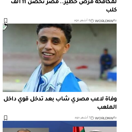
لمكافحة مرض خطير.. مصر تحصن 11 ألف
كلب
WORLDNW
By
6 أشهر ago
وفاة لاعب مصري شاب بعد تدخل قوي داخل
الملعب
WORLDNW
By
7 أشهر ago