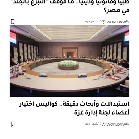
طبيا وقانونيا ودينيا.. ما موقف "التبرع بالجلد"
في مصر؟
WORLDNW
By
6 أشهر ago
استبدالات وأبحاث دقيقة.. كواليس اختيار
أعضاء لجنة إدارة غزة
WORLDNW
By
7 أشهر ago