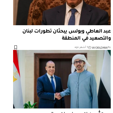
عبد العاطي وبولس يبحثان تطورات لبنان
والتصعيد في المنطقة
WORLDNW
By
5 أشهر ago