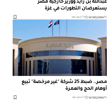
عبدالله بن زايد ووزير خارجية مصر
يستعرضان التطورات في غزة
WORLDNW
By
6 أشهر ago
مصر.. ضبط 25 شركة "غير مرخصة" تبيع
أوهام الحج والعمرة
WORLDNW
By
7 أشهر ago