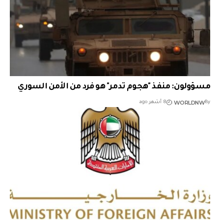
مسؤولون: منفذ "هجوم تدمر" هو فرد من الأمن السوري
WORLDNW
By
8 أشهر ago