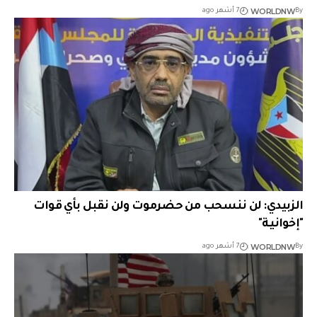
WORLDNW
By
7 أشهر ago
الزبيدي: لن ننسحب من حضرموت ولن نقبل بأي قوات
"إخوانية"
WORLDNW
By
7 أشهر ago