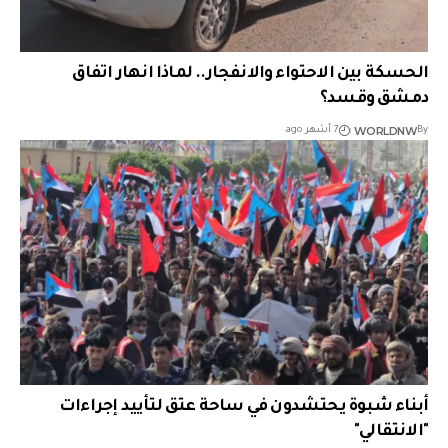
الحسكة بين الاحتواء والانفجار.. لماذا انهار اتفاق
دمشق وقسد؟
WORLDNW
By
7 أشهر ago
أبناء شبوة يحتشدون في ساحة عتق لتأييد إجراءات
"الانتقالي"