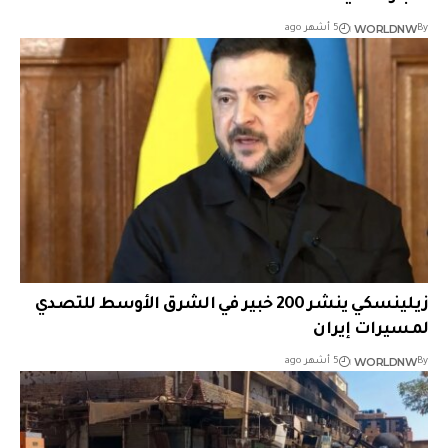
WORLDNW
By
5 أشهر ago
زيلينسكي ينشر 200 خبير في الشرق الأوسط للتصدي
لمسيرات إيران
WORLDNW
By
5 أشهر ago