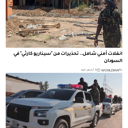
انفلات أمني شامل.. تحذيرات من "سيناريو كارثي" في
السودان
WORLDNW
By
6 أشهر ago