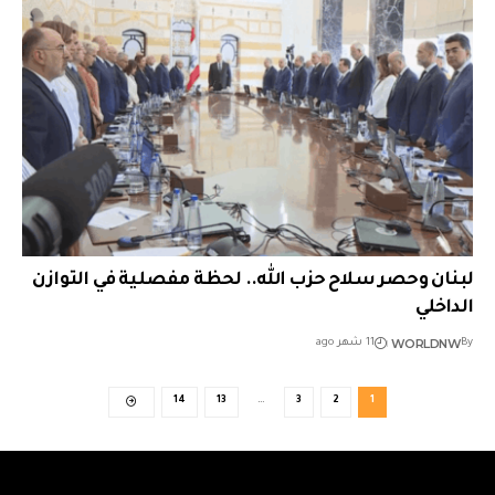
لبنان وحصر سلاح حزب الله.. لحظة مفصلية في التوازن
الداخلي
WORLDNW
By
11 شهر ago
14
13
…
3
2
1