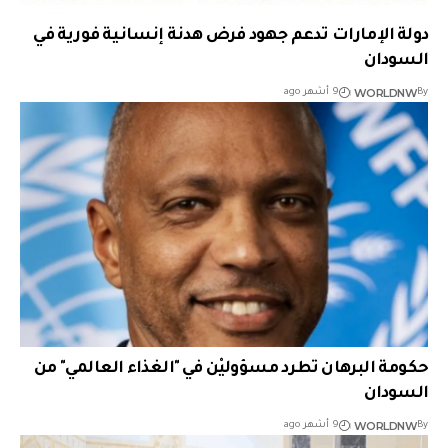
دولة الإمارات تدعم جهود فرض هدنة إنسانية فورية في
السودان
WORLDNW
By
9 أشهر ago
حكومة البرهان تطرد مسؤوليْن في "الغذاء العالمي" من
السودان
WORLDNW
By
9 أشهر ago