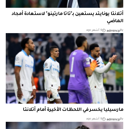
أتلانتا يونايتد يستعين بـ"تاتا مارتينو" لاستعادة أمجاد
الماضي
admincp
By
9 أشهر ago
مارسيليا يخسر في اللحظات الأخيرة أمام أتلانتا
admincp
By
9 أشهر ago