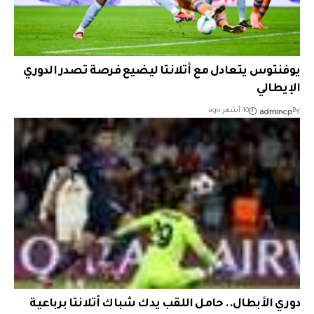
يوفنتوس يتعادل مع أتلانتا ليضيع فرصة تصدر الدوري
الإيطالي
admincp
By
10 أشهر ago
دوري الأبطال.. حامل اللقب يدك شباك أتلانتا برباعية