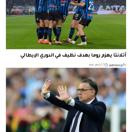
أتلانتا يهزم روما بهدف نظيف في الدوري الإيطالي
admincp
By
7 أشهر ago