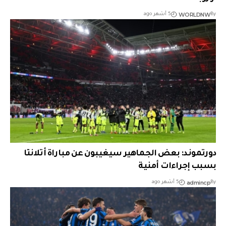
WORLDNW
By
5 أشهر ago
دورتموند: بعض الجماهير سيغيبون عن مباراة أتلانتا
بسبب إجراءات أمنية
admincp
By
5 أشهر ago