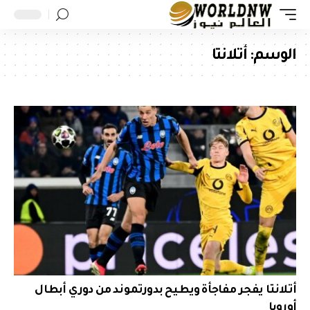
الوسم:
أتلانتا
أتلانتا يفجر مفاجأة ويطيح بدورتموند من دوري أبطال
أوروبا