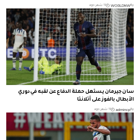
WORLDNW
By
11 شهر ago
سان جيرمان يستهل حملة الدفاع عن لقبه في دوري
الأبطال بالفوز على أتلانتا
admincp
By
11 شهر ago